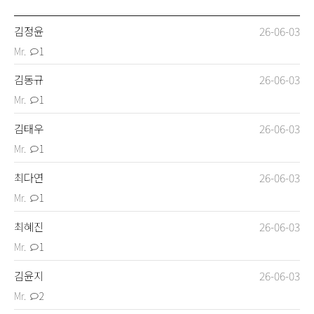
Portfolio
수강생 포트폴리오
김정윤
26-06-03
Mr.
1
김동규
26-06-03
Mr.
1
About
봄아카데미 소개
김태우
26-06-03
Mr.
1
최다연
26-06-03
Mr.
1
Contact
연락처 및 오시는 길
최혜진
26-06-03
Mr.
1
김윤지
26-06-03
Mr.
2
Q&A
문의 게시판