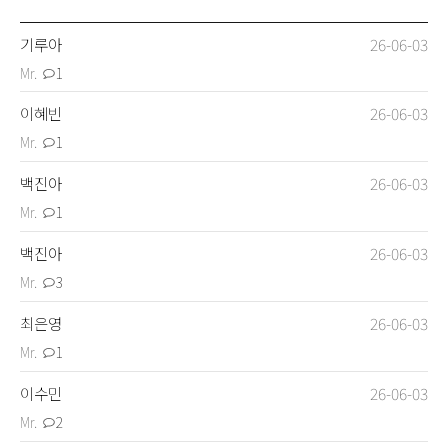
Portfolio
수강생 포트폴리오
기루아
26-06-03
Mr.
1
이혜빈
26-06-03
Mr.
1
About
봄아카데미 소개
백진아
26-06-03
Mr.
1
백진아
26-06-03
Mr.
3
Contact
연락처 및 오시는 길
최은영
26-06-03
Mr.
1
이수민
26-06-03
Mr.
2
Q&A
문의 게시판