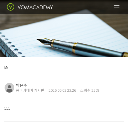
VOMACADEMY
Today
봄에서 꽃피우다
Mr.
Class
전문적인 수업
박은수
봄아카데미 게시판
2026.06.03 23:26
조회수 2369
555
Portfolio
수강생 포트폴리오