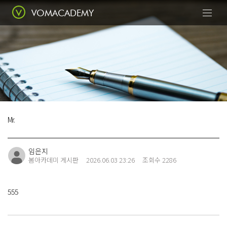
VOMACADEMY
Today
봄에서 꽃피우다
Mr.
Class
전문적인 수업
임은지
봄아카데미 게시판
2026.06.03 23:26
조회수 2286
555
Portfolio
수강생 포트폴리오