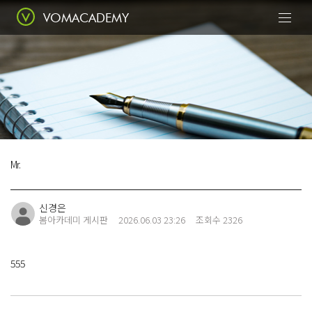
VOMACADEMY
Today
봄에서 꽃피우다
Mr.
Class
전문적인 수업
신경은
봄아카데미 게시판
2026.06.03 23:26
조회수 2326
555
Portfolio
수강생 포트폴리오